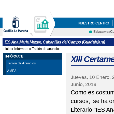
Pa
co
pri
NUESTRO CENTRO
EducamosC
ERASMUSPLUS DEPA
CRFP
IES Ana María Matute, Cabanillas del Campo (Guadalajara)
"PREMATRÍCULA" PAR
Inicio
»
Infórmate
»
Tablón de anuncios
Se encuentra usted aquí
FORMULARIOS Y A INF
INFÓRMATE
XIII Certam
Tablón de Anuncios
"PREMATRÍCULA" PAR
AMPA
Jueves, 10 Enero, 
DE MAYO DE 2021
Junio, 2019
25 DE NOVIEMBRE, D
Como es costumb
ADMISIÓN ALUMNADO 
cursos, se ha o
Literario "IES A
ADMISIÓN CICLOS F