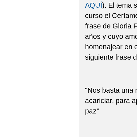
AQUÍ
). El tema 
ADMISIÓN PARA EL C
curso el Certam
ALUMNADO DE REALI
frase de Gloria 
AMPA VILLA DE CABA
años y cuyo amo
homenajear en es
ANUNCIOS URGENTES:
siguiente frase d
(MATRÍCULAS PRESENC
ATENCIÓN: INFORMAC
AVISO IMPORTANTE S
“Nos basta una 
acariciar, para 
AVISO URGENTE: CL
paz”
AVISO: CORRECCIÓN 
ABIERTO EL PLAZO D