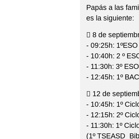
Papás a las fami
ADMISIÓN PARA EL C
es la siguiente:
ALUMNADO DE REALI
 8 de septiembr
AMPA VILLA DE CABA
- 09:25h: 1ºESO
ANUNCIOS URGENTES:
- 10:40h: 2 º E
(MATRÍCULAS PRESENC
- 11:30h: 3º ES
ATENCIÓN: INFORMAC
- 12:45h: 1º BA
AVISO IMPORTANTE S
 12 de septiemb
AVISO URGENTE: CL
- 10:45h: 1º Cic
- 12:15h: 2º Cic
AVISO: CORRECCIÓN 
- 11:30h: 1º Cic
ABIERTO EL PLAZO D
(1º TSEASD_Bibl