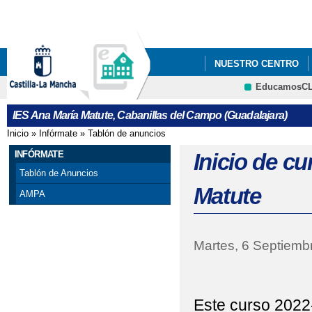
Pa
co
pri
NUESTRO CENTRO
EducamosC
ERASMUSPLUS DEPA
CRFP
IES Ana María Matute, Cabanillas del Campo (Guadalajara)
"PREMATRÍCULA" PAR
Inicio
»
Infórmate
»
Tablón de anuncios
Se encuentra usted aquí
FORMULARIOS Y A INF
INFÓRMATE
Inicio de c
Tablón de Anuncios
"PREMATRÍCULA" PAR
Matute
AMPA
DE MAYO DE 2021
25 DE NOVIEMBRE, D
Martes, 6 Septiemb
ADMISIÓN ALUMNADO 
ADMISIÓN CICLOS F
Este curso 2022