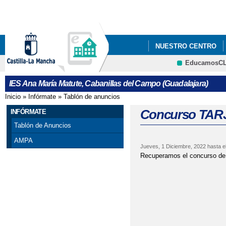
Pa
co
pri
NUESTRO CENTRO
EducamosC
ERASMUSPLUS DEPA
CRFP
IES Ana María Matute, Cabanillas del Campo (Guadalajara)
"PREMATRÍCULA" PAR
Inicio
»
Infórmate
»
Tablón de anuncios
Se encuentra usted aquí
FORMULARIOS Y A INF
Concurso TAR
INFÓRMATE
Tablón de Anuncios
"PREMATRÍCULA" PAR
AMPA
Jueves, 1 Diciembre, 2022
hasta e
DE MAYO DE 2021
Recuperamos el concurso de ta
25 DE NOVIEMBRE, D
ADMISIÓN ALUMNADO 
ADMISIÓN CICLOS F