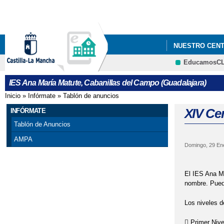
NUESTRO CEN
EducamosC
"PREMATRÍCULA
IES Ana María Matute, Cabanillas del Campo (Guadalajara)
OPTATIVAS.
Inicio
»
Infórmate
»
Tablón de anuncios
Se encuentra usted aquí
"PREMATRÍCULA
XIV Cer
INFÓRMATE
Tablón de Anuncios
25 DE NOVIEMB
AMPA
Domingo, 29 En
ADMISIÓN CIC
ALUMNADO DE 
El IES Ana Ma
nombre. Pued
AMPA VILLA DE
Los niveles d
ANUNCIOS URGE
 Primer Nive