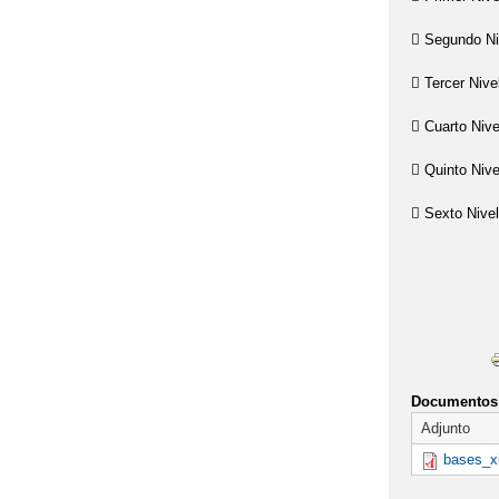
PROGRAMA BILIN
 Segundo Ni
ATENCIÓN: INF
 Tercer Nive
AVISO IMPORTA
 Cuarto Niv
 Quinto Nive
AVISO: CORREC
 Sexto Nivel
ABIERTO EL PL
¡¡¡¡Mu
ACCESO A LOS
AVERÍA EN LA 
BAREMO DEFINI
Documentos 
2020/2021
Adjunto
CABANILLAS DI
bases_x