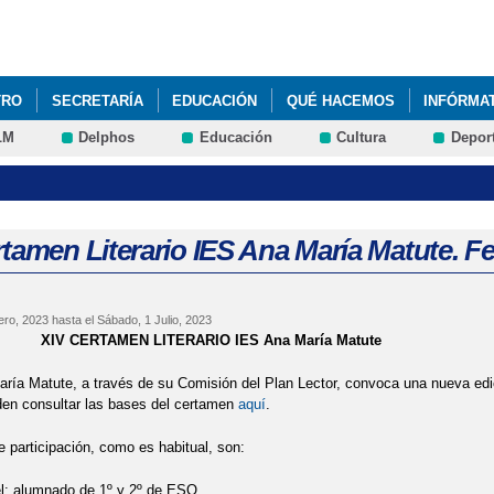
Pasar al
contenido
principal
TRO
SECRETARÍA
EDUCACIÓN
QUÉ HACEMOS
INFÓRMA
LM
Delphos
Educación
Cultura
Depor
" PARA ELECCIÓN DE MATERIAS EN EL CURSO 2020-21. LISTADO 
" PARA LA ELECCIÓN DE MATERIAS EN EL CURSO 2021-22. PLAZO DE
tamen Literario IES Ana María Matute. Fec
RE, DÍA INTERNACIONAL DE ELIMINACIÓN DE LA VIOLENCIA DE GÉN
ero, 2023
hasta el
Sábado, 1 Julio, 2023
LOS FORMATIVOS FORMACIÓN PROFESIONAL PARA CURSO 2026-27
XIV CERTAMEN LITERARIO IES Ana María Matute
REALIZA CAMBIO CENTRO O ETAPA: PROCESO DE ADMISIÓN PARA CU
ría Matute, a través de su Comisión del Plan Lector, convoca una nueva edic
en consultar las bases del certamen
aquí
.
 CABANILLAS: INFORMACIÓN E INSCRIPCIONES 2022-23
e participación, como es habitual, son:
NTES: APERTURA EXTRAORDINARIA AL PUBLICO EL 10 DE JUNIO DE
l: alumnado de 1º y 2º de ESO.