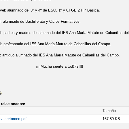
GÜE PARA 2ºESO
vel: alumnado del 3º y 4º de ESO, 1º y CFGB 2ºFP Básica.
ORMACIÓN DE CONTACTO DURANTE LA CRISIS SANITARIA
AULAS 
l: alumnado de Bachillerato y Ciclos Formativos.
NTE SOBRE EL BILINGÜISMO DE 1º ESO
AVISO URGENTE ADMISI
el: padres y madres del alumnado del IES Ana María Matute de Cabanillas de
l: profesorado del IES Ana María Matute de Cabanillas del Campo.
CIÓN LIBRO DE MATEMÁTICAS APLICADAS A LAS CC SOCIELES DE 1
: antiguo alumnado del IES Ana María Matute de Cabanillas del Campo.
AZO DE SOLICITUD DE CICLOS FORMATIVOS DE GRADO MEDIO Y SU
cha suerte a tod@s!!!!
 BORRADORES DE LOS CURRÍCULOS DE ESO Y BACHILLERATO
A
CALEFACCIÓN
BANCO DE ALIMENTOS
TIVO Y ADJUDICACIÓN PROVISIONAL DEL PROCESO DE ADMISIÓN 2º 
relacionados:
Tamaño
VERSA Y CULTA
CALENDARIO ESCOLAR 2019-20
COLEGIO AMI
iv_certamen.pdf
167.89 KB