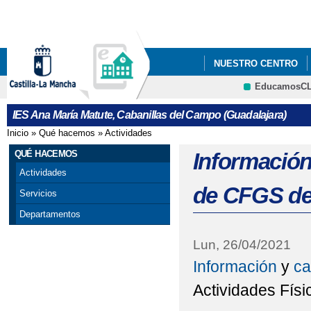
Pa
co
pri
NUESTRO CENTRO
EducamosC
ERASMUSPLUS DEPA
CRFP
IES Ana María Matute, Cabanillas del Campo (Guadalajara)
"PREMATRÍCULA" PAR
Inicio
»
Qué hacemos
»
Actividades
Se encuentra usted aquí
FORMULARIOS Y A INF
QUÉ HACEMOS
Información
Actividades
"PREMATRÍCULA" PAR
de CFGS de 
Servicios
DE MAYO DE 2021
Departamentos
25 DE NOVIEMBRE, D
Lun, 26/04/2021
Información
y
ca
ADMISIÓN ALUMNADO 
Actividades Físi
ADMISIÓN CICLOS F