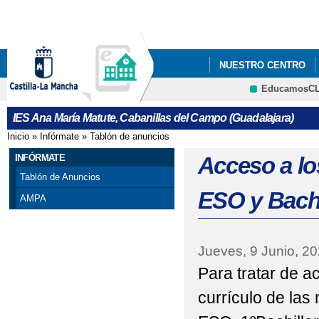
Pa
co
pri
NUESTRO CENTRO
EducamosC
ERASMUSPLUS DEPA
CRFP
IES Ana María Matute, Cabanillas del Campo (Guadalajara)
"PREMATRÍCULA" PAR
Inicio
»
Infórmate
»
Tablón de anuncios
Se encuentra usted aquí
FORMULARIOS Y A INF
INFÓRMATE
Acceso a lo
Tablón de Anuncios
"PREMATRÍCULA" PAR
ESO y Bachi
AMPA
DE MAYO DE 2021
25 DE NOVIEMBRE, D
Jueves, 9 Junio, 2
Para tratar de a
ADMISIÓN ALUMNADO 
currículo de las
ADMISIÓN CICLOS F