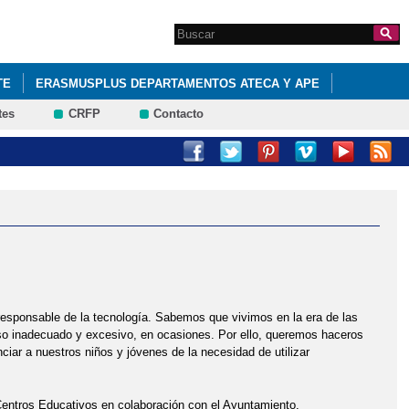
Search this site
Formulario de
búsqueda
TE
ERASMUSPLUS DEPARTAMENTOS ATECA Y APE
tes
CRFP
Contacto
DE ENLACES A FORMULARIOS Y A INFORMACIÓN SOBRE MATERIAS
L 26 ABRIL AL 3 DE MAYO DE 2021
ERO
ADMISIÓN ALUMNADO CURSO 2026-27.
ADMISIÓN PARA EL CURSO 2022-23
RSO 2020.21
responsable de la tecnología. Sabemos que vivimos en la era de las
uso inadecuado y excesivo, en ocasiones. Por ello, queremos haceros
iar a nuestros niños y jóvenes de la necesidad de utilizar
 2020 (MATRÍCULAS PRESENCIALES). PLAZAS DISPONIBLES
ntros Educativos en colaboración con el Ayuntamiento.