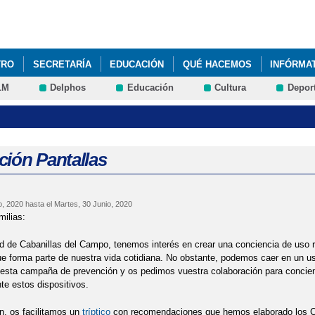
Pasar al
contenido
principal
TRO
SECRETARÍA
EDUCACIÓN
QUÉ HACEMOS
INFÓRMA
LM
Delphos
Educación
Cultura
Depor
" PARA ELECCIÓN DE MATERIAS EN EL CURSO 2020-21. LISTADO 
" PARA LA ELECCIÓN DE MATERIAS EN EL CURSO 2021-22. PLAZO DE
ción Pantallas
RE, DÍA INTERNACIONAL DE ELIMINACIÓN DE LA VIOLENCIA DE GÉN
o, 2020
hasta el
Martes, 30 Junio, 2020
LOS FORMATIVOS FORMACIÓN PROFESIONAL PARA CURSO 2026-27
ilias:
REALIZA CAMBIO CENTRO O ETAPA: PROCESO DE ADMISIÓN PARA CU
ad de Cabanillas del Campo, tenemos interés en crear una conciencia de uso 
ue forma parte de nuestra vida cotidiana. No obstante, podemos caer en un 
 esta campaña de prevención y os pedimos vuestra colaboración para concienc
 CABANILLAS: INFORMACIÓN E INSCRIPCIONES 2022-23
e estos dispositivos.
NTES: APERTURA EXTRAORDINARIA AL PUBLICO EL 10 DE JUNIO DE
n, os facilitamos un
tríptico
con recomendaciones que hemos elaborado los Ce