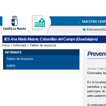
NUESTRO CEN
EducamosC
"PREMATRÍCULA
IES Ana María Matute, Cabanillas del Campo (Guadalajara)
OPTATIVAS.
Inicio
»
Infórmate
»
Tablón de anuncios
Se encuentra usted aquí
"PREMATRÍCULA
Preven
INFÓRMATE
Tablón de Anuncios
25 DE NOVIEMB
AMPA
Jueves, 5 Marz
ADMISIÓN CIC
Estimadas fam
ALUMNADO DE 
En la localid
pantallas y q
partícipes de
AMPA VILLA DE
adecuadament
ANUNCIOS URGE
A continuació