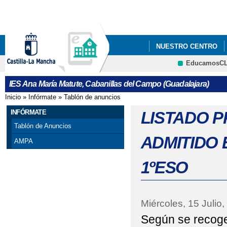
Pa
co
pri
NUESTRO CENTRO
EducamosC
ERASMUSPLUS DEPA
CRFP
IES Ana María Matute, Cabanillas del Campo (Guadalajara)
"PREMATRÍCULA" PAR
Inicio
»
Infórmate
»
Tablón de anuncios
Se encuentra usted aquí
FORMULARIOS Y A INF
INFÓRMATE
LISTADO 
Tablón de Anuncios
"PREMATRÍCULA" PAR
ADMITIDO
AMPA
DE MAYO DE 2021
1ºESO
25 DE NOVIEMBRE, D
ADMISIÓN ALUMNADO 
Miércoles, 15 Julio
Según se recoge
ADMISIÓN CICLOS F