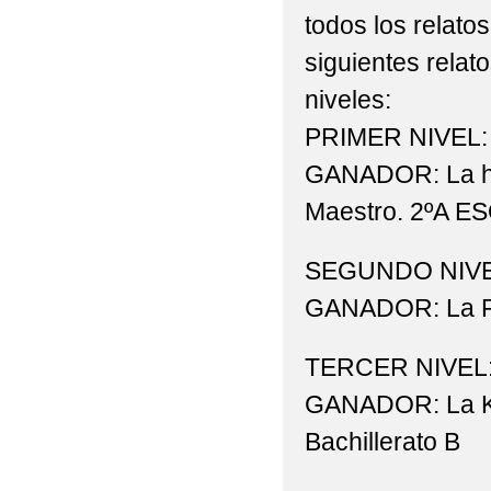
todos los relato
ADMISIÓN PARA EL C
siguientes rela
ALUMNADO DE REALI
niveles:
AMPA VILLA DE CABA
PRIMER NIVEL: 
GANADOR: La her
ANUNCIOS URGENTES:
Maestro. 2ºA E
(MATRÍCULAS PRESENC
ATENCIÓN: INFORMAC
SEGUNDO NIVEL:
GANADOR: La Rei
AVISO IMPORTANTE S
AVISO URGENTE: CL
TERCER NIVEL
GANADOR: La Kr
AVISO: CORRECCIÓN 
Bachillerato B
ABIERTO EL PLAZO D