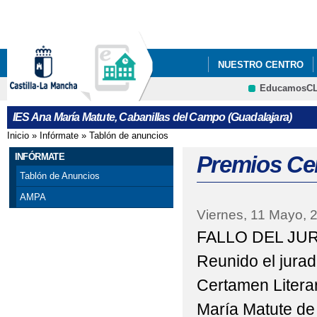
Pa
co
pri
NUESTRO CENTRO
EducamosC
ERASMUSPLUS DEPA
CRFP
IES Ana María Matute, Cabanillas del Campo (Guadalajara)
"PREMATRÍCULA" PAR
Inicio
»
Infórmate
»
Tablón de anuncios
Se encuentra usted aquí
FORMULARIOS Y A INF
INFÓRMATE
Premios Cer
Tablón de Anuncios
"PREMATRÍCULA" PAR
AMPA
Viernes, 11 Mayo, 
DE MAYO DE 2021
FALLO DEL JU
25 DE NOVIEMBRE, D
Reunido el jurad
ADMISIÓN ALUMNADO 
Certamen Literar
ADMISIÓN CICLOS F
María Matute de