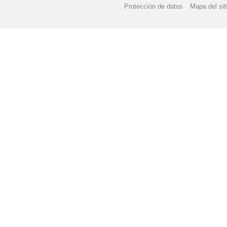
Protección de datos
Mapa del sit
CALIFICACIÓN DE LA
CAMBIO EN EL CORR
CIRCULAR A LAS FAM
COMIENZO DE CURSO
COMUNICADO SOBRE 
CONCURSO TARJETA 
CONCURSO DE TARJE
CONSEJOS PARA AFR
CONSEJOS PARA AFR
CONVOCADO DEL 9 DE