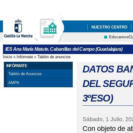
Pa
co
pri
NUESTRO CENTRO
EducamosC
ERASMUSPLUS DEPA
CRFP
IES Ana María Matute, Cabanillas del Campo (Guadalajara)
"PREMATRÍCULA" PAR
Inicio
»
Infórmate
»
Tablón de anuncios
Se encuentra usted aquí
FORMULARIOS Y A INF
INFÓRMATE
DATOS BA
Tablón de Anuncios
"PREMATRÍCULA" PAR
DEL SEGUR
AMPA
DE MAYO DE 2021
3ºESO)
25 DE NOVIEMBRE, D
ADMISIÓN ALUMNADO 
Sábado, 1 Julio, 20
Con objeto de ab
ADMISIÓN CICLOS F