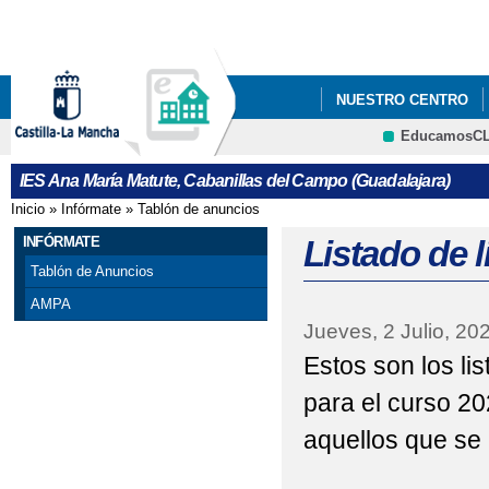
Pa
co
pri
NUESTRO CENTRO
EducamosC
ERASMUSPLUS DEPA
CRFP
IES Ana María Matute, Cabanillas del Campo (Guadalajara)
"PREMATRÍCULA" PAR
Inicio
»
Infórmate
»
Tablón de anuncios
Se encuentra usted aquí
FORMULARIOS Y A INF
INFÓRMATE
Listado de 
Tablón de Anuncios
"PREMATRÍCULA" PAR
AMPA
Jueves, 2 Julio, 20
DE MAYO DE 2021
Estos son los li
25 DE NOVIEMBRE, D
para el curso 20
ADMISIÓN ALUMNADO 
aquellos que se 
ADMISIÓN CICLOS F