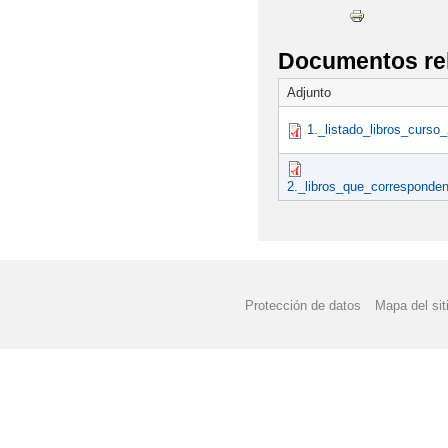
ADMISIÓN PARA EL C
Documentos re
ALUMNADO DE REALI
Adjunto
AMPA VILLA DE CABA
1._listado_libros_curso
ANUNCIOS URGENTES:
2._libros_que_corresponde
(MATRÍCULAS PRESENC
ATENCIÓN: INFORMAC
AVISO IMPORTANTE S
Protección de datos
Mapa del sit
AVISO URGENTE: CL
AVISO: CORRECCIÓN 
ABIERTO EL PLAZO D